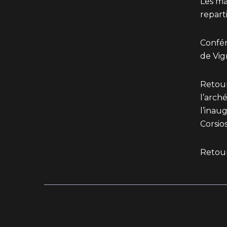
Les mar
reparti
Confér
de Vi
Retour
l’arch
l’inau
Corsios
Retour