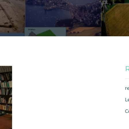
R
r
L
C