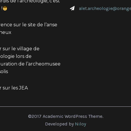
dis de l’archéologie, c’est
 !
alet.archeologie@orange
ence sur le site de l’anse
gneux
 sur le village de
éologie lors de
guration de l’archeomusee
olis
 sur les JEA
©2017 Academic WordPress Theme.
Developed by
Niloy