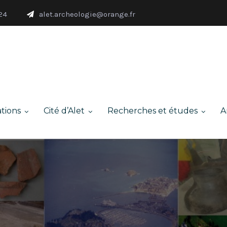
24
alet.archeologie@orange.fr
tions
Cité d’Alet
Recherches et études
A