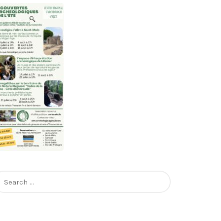
earch
r: