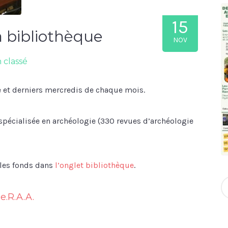
15
a bibliothèque
NOV
 classé
e et derniers mercredis de chaque mois.
spécialisée en archéologie (330 revues d’archéologie
 les fonds dans
l’onglet bibliothèque
.
S
fo
e.R.A.A.