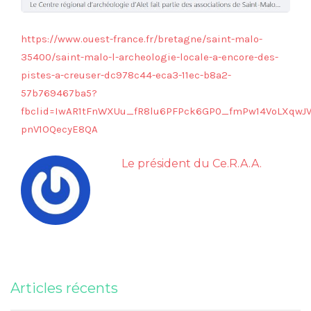
https://www.ouest-france.fr/bretagne/saint-malo-
35400/saint-malo-l-archeologie-locale-a-encore-des-
pistes-a-creuser-dc978c44-eca3-11ec-b8a2-
57b769467ba5?
fbclid=IwAR1tFnWXUu_fR8lu6PFPck6GP0_fmPw14VoLXqwJV
pnV1OQecyE8QA
Le président du Ce.R.A.A.
Articles récents