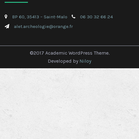
BP 60, 35413 – Saint-Malo
06 30 32 66 24
alet.archeologie@orange.fr
©2017 Academic WordPress Theme.
Developed by
Niloy