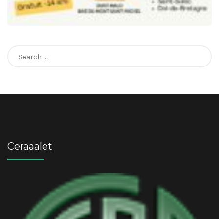
Search
for:
Ceraaalet