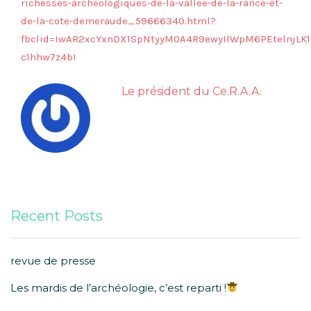
richesses-archeologiques-de-la-vallee-de-la-rance-et-
de-la-cote-demeraude_59666340.html?
fbclid=IwAR2xcYxnDX1SpNtyyM0A4R9ewyIlWpM6PEtelnjLK1
c1hhw7z4bI
Le président du Ce.R.A.A.
Recent Posts
revue de presse
Les mardis de l’archéologie, c’est reparti !