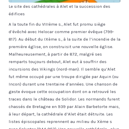
Le site des cathédrales à Alet et la succession des
édifices
A la toute fin du VIIIème s., Alet fut promu siège
d’évêché avec Helocar comme premier évêque (799-
817). Au début du IXème s., à la suite de l’incendie de la
première église, on construisit une nouvelle église.
Malheureusement, à partir de 872, malgré ses
remparts toujours debout, Alet eut à souffrir des
incursions des Vikings (nord-man). Il semble qu’Alet
fut même occupé par une troupe dirigée par Aquin (ou
Incon) durant une trentaine d’années. Une chanson de
geste évoque cette occupation dont on a retrouvé les
traces dans le château de Solidor. Les normands furent
chassés de Bretagne en 939 par Alain Barbetorte mais,
à leur départ, la cathédrale d’Alet était détruite. Les
listes épiscopales reprennent au milieu du Xème s
avec Salvator (944-952). Une nouvelle cathédrale , plus