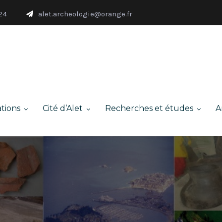
24
alet.archeologie@orange.fr
tions
Cité d’Alet
Recherches et études
A