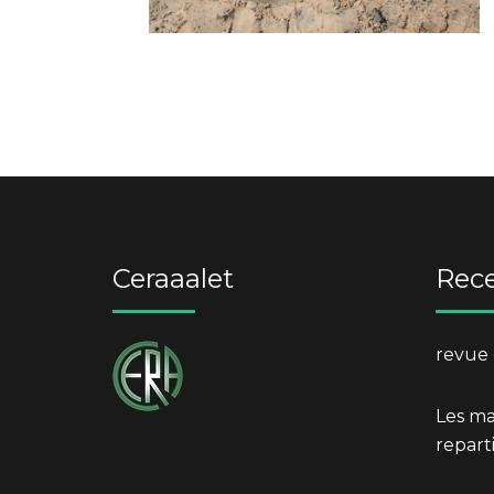
Ceraaalet
Rece
revue 
Les mar
reparti