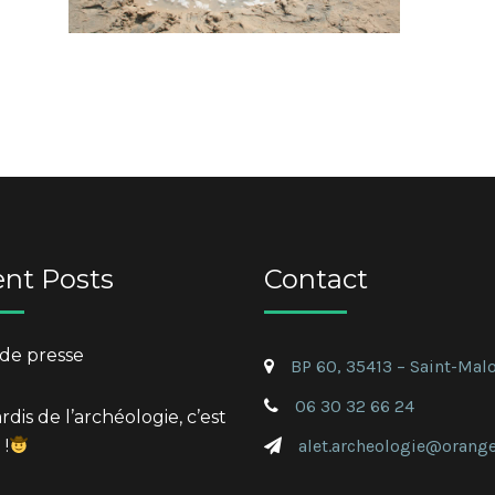
nt Posts
Contact
de presse
BP 60, 35413 – Saint-Mal
06 30 32 66 24
dis de l’archéologie, c’est
 !
alet.archeologie@orange