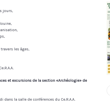
s jours,
louine,
anisation,
ps,
travers les âges,
e.R.A.A.
nces et excursions de la section «Archéologie» de
S
fo
di dans la salle de conférences du Ce.R.A.A.