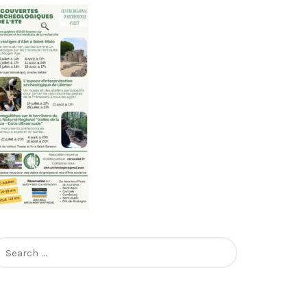
earch
r: