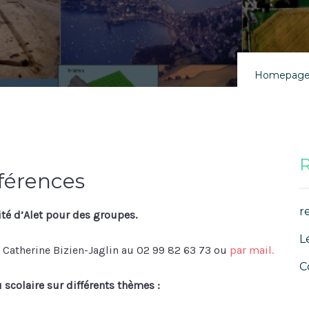
Homepag
R
férences
r
Cité d’Alet pour des groupes.
L
ice Catherine Bizien-Jaglin au 02 99 82 63 73 ou
par mail.
C
 scolaire sur différents thèmes :