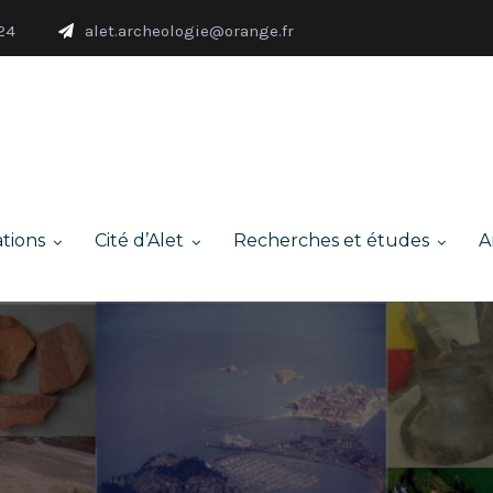
24
alet.archeologie@orange.fr
tions
Cité d’Alet
Recherches et études
A