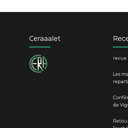
Ceraaalet
Rece
revue 
Les mar
reparti
Confér
de Vi
Retour