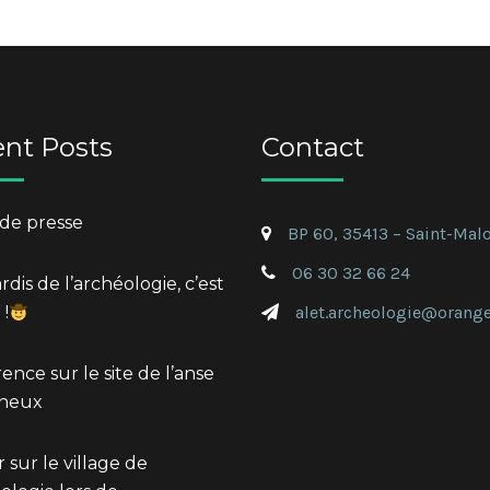
nt Posts
Contact
de presse
BP 60, 35413 – Saint-Mal
06 30 32 66 24
dis de l’archéologie, c’est
 !
alet.archeologie@orange
ence sur le site de l’anse
gneux
 sur le village de