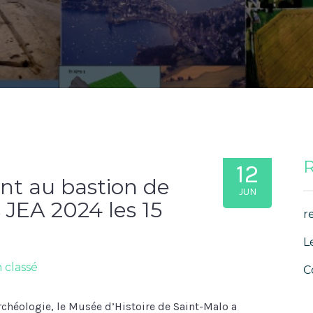
R
12
ent au bastion de
JUN
s JEA 2024 les 15
r
L
 classé
C
rchéologie, le Musée d’Histoire de Saint-Malo a