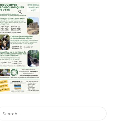
earch
r: